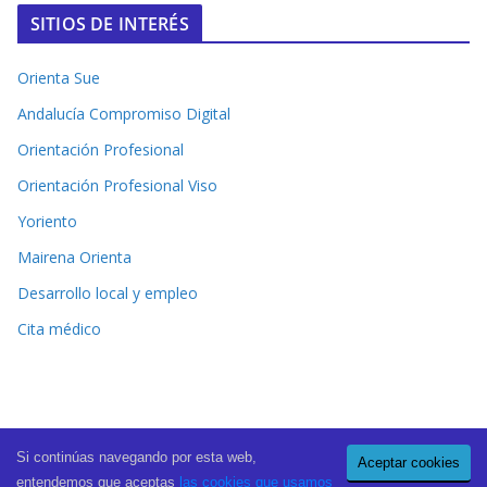
SITIOS DE INTERÉS
Orienta Sue
Andalucía Compromiso Digital
Orientación Profesional
Orientación Profesional Viso
Yoriento
Mairena Orienta
Desarrollo local y empleo
Cita médico
Si continúas navegando por esta web,
Aceptar cookies
Copyright © 2026
El Periódico de Mairena
. All rights reserved.
entendemos que aceptas
las cookies que usamos