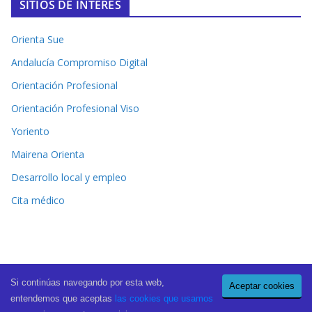
SITIOS DE INTERÉS
Orienta Sue
Andalucía Compromiso Digital
Orientación Profesional
Orientación Profesional Viso
Yoriento
Mairena Orienta
Desarrollo local y empleo
Cita médico
Si continúas navegando por esta web,
Aceptar cookies
Copyright © 2026
El Periódico de Mairena
. All rights reserved.
entendemos que aceptas
las cookies que usamos
Theme:
ColorMag Pro
by ThemeGrill. Powered by
WordPress
.