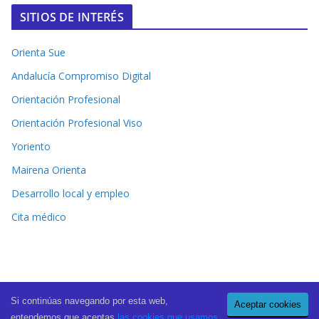
SITIOS DE INTERÉS
Orienta Sue
Andalucía Compromiso Digital
Orientación Profesional
Orientación Profesional Viso
Yoriento
Mairena Orienta
Desarrollo local y empleo
Cita médico
Si continúas navegando por esta web,
Aceptar cookies
Copyright © 2026
El Periódico de Mairena
. All rights reserved.
entendemos que aceptas
las cookies que usamos