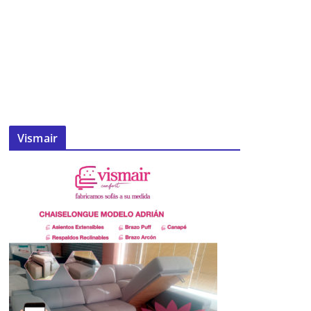
Vismair