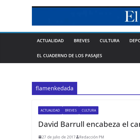
Skip
to
content
ACTUALIDAD
BREVES
CULTURA
DEP
EL CUADERNO DE LOS PASAJES
flamenkedada
ACTUALIDAD
BREVES
CULTURA
David Barrull encabeza el c
27 de julio de 2017
Redacción PM