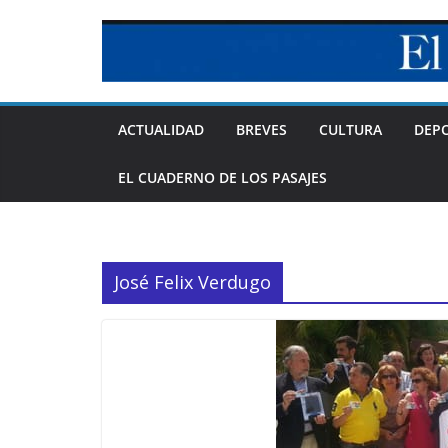
Skip
to
content
ACTUALIDAD
BREVES
CULTURA
DEP
EL CUADERNO DE LOS PASAJES
José Felix Verdugo