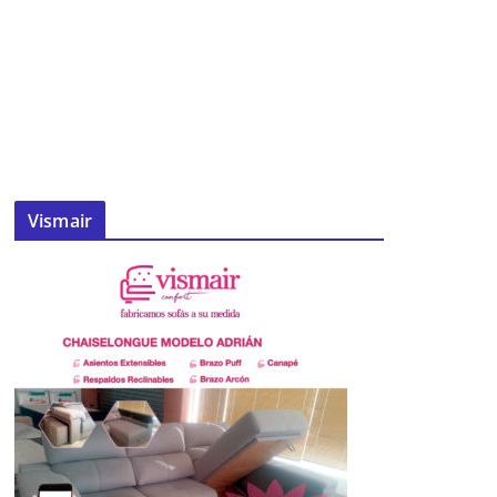
Vismair