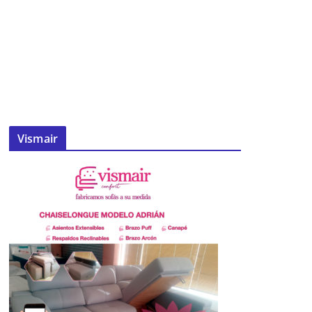
Vismair