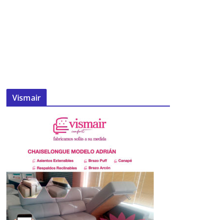
Vismair