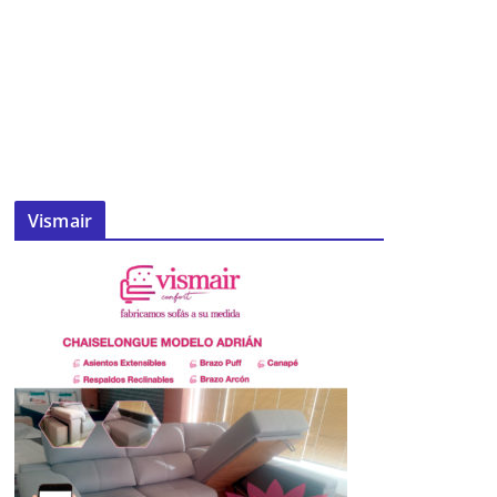
Vismair