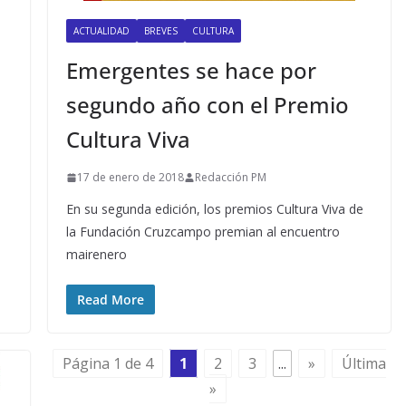
ACTUALIDAD
BREVES
CULTURA
Emergentes se hace por
segundo año con el Premio
Cultura Viva
17 de enero de 2018
Redacción PM
En su segunda edición, los premios Cultura Viva de
la Fundación Cruzcampo premian al encuentro
mairenero
Read More
Página 1 de 4
1
2
3
...
»
Última
»