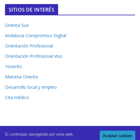
SITIOS DE INTERÉS
Orienta Sue
Andalucía Compromiso Digital
Orientación Profesional
Orientación Profesional Viso
Yoriento
Mairena Orienta
Desarrollo local y empleo
Cita médico
Si continúas navegando por esta web,
Aceptar cookies
Copyright © 2026
El Periódico de Mairena
. All rights reserved.