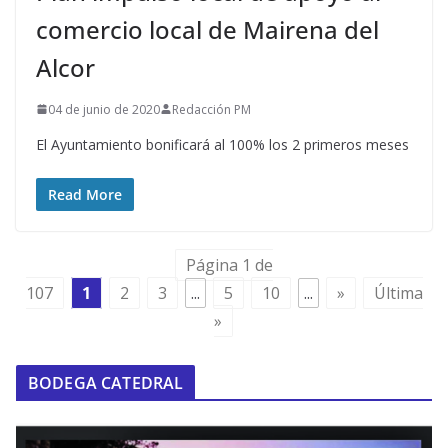
comercio local de Mairena del
Alcor
04 de junio de 2020
Redacción PM
El Ayuntamiento bonificará al 100% los 2 primeros meses
Read More
Página 1 de
107
1
2
3
...
5
10
...
»
Última
»
BODEGA CATEDRAL