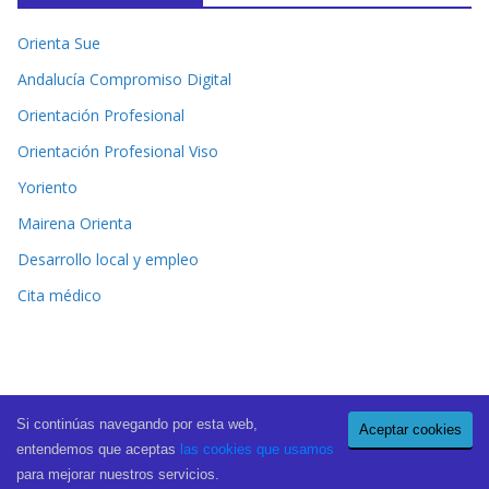
Orienta Sue
Andalucía Compromiso Digital
Orientación Profesional
Orientación Profesional Viso
Yoriento
Mairena Orienta
Desarrollo local y empleo
Cita médico
Si continúas navegando por esta web,
Aceptar cookies
Copyright © 2026
El Periódico de Mairena
. All rights reserved.
entendemos que aceptas
las cookies que usamos
Theme:
ColorMag Pro
by ThemeGrill. Powered by
WordPress
.
para mejorar nuestros servicios.