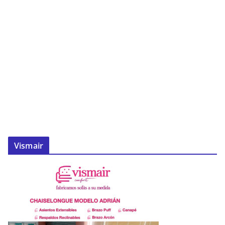
Vismair