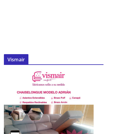
Vismair