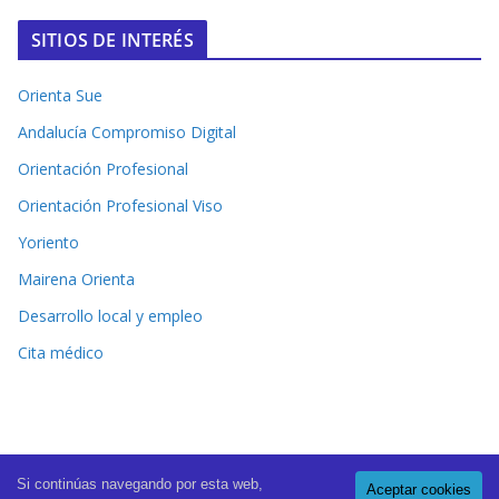
SITIOS DE INTERÉS
Orienta Sue
Andalucía Compromiso Digital
Orientación Profesional
Orientación Profesional Viso
Yoriento
Mairena Orienta
Desarrollo local y empleo
Cita médico
Si continúas navegando por esta web,
Aceptar cookies
Copyright © 2026
El Periódico de Mairena
. All rights reserved.