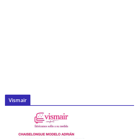
Vismair