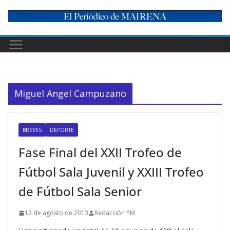
Skip
to
content
Miguel Angel Campuzano
BREVES
DEPORTE
Fase Final del XXII Trofeo de
Fútbol Sala Juvenil y XXIII Trofeo
de Fútbol Sala Senior
12 de agosto de 2013
Redacción PM