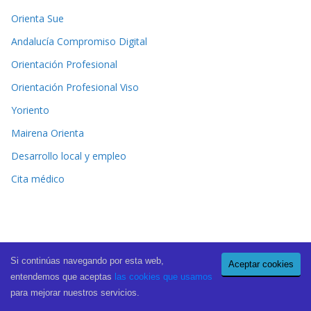
Orienta Sue
Andalucía Compromiso Digital
Orientación Profesional
Orientación Profesional Viso
Yoriento
Mairena Orienta
Desarrollo local y empleo
Cita médico
Si continúas navegando por esta web,
Aceptar cookies
Copyright © 2026
El Periódico de Mairena
. All rights reserved.
entendemos que aceptas
las cookies que usamos
Theme:
ColorMag Pro
by ThemeGrill. Powered by
WordPress
.
para mejorar nuestros servicios.