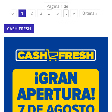
Página 1 de
6
1
2
3
...
5
...
»
Última »
CASH FRESH