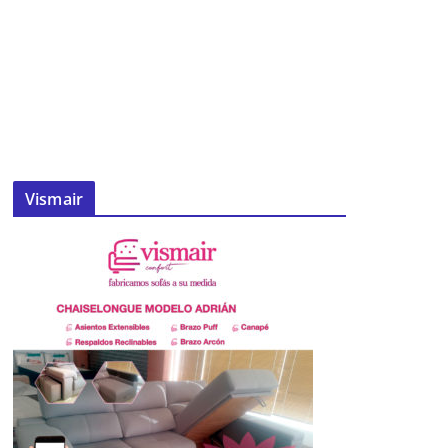
Vismair