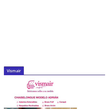
Vismair