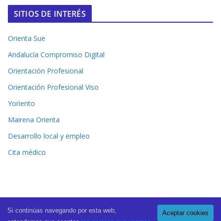
SITIOS DE INTERÉS
Orienta Sue
Andalucía Compromiso Digital
Orientación Profesional
Orientación Profesional Viso
Yoriento
Mairena Orienta
Desarrollo local y empleo
Cita médico
Si continúas navegando por esta web,
Aceptar cookies
Copyright © 2026
El Periódico de Mairena
. All rights reserved.