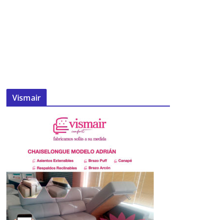
Vismair