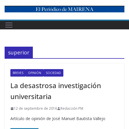
Skip
to
content
superior
BREVES
OPINIÓN
SOCIEDAD
La desastrosa investigación
universitaria
12 de septiembre de 2016
Redacción PM
Artículo de opinión de José Manuel Bautista Vallejo