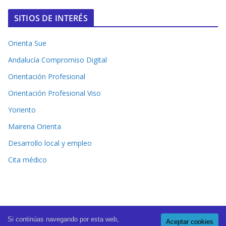
SITIOS DE INTERÉS
Orienta Sue
Andalucía Compromiso Digital
Orientación Profesional
Orientación Profesional Viso
Yoriento
Mairena Orienta
Desarrollo local y empleo
Cita médico
Si continúas navegando por esta web,
Aceptar cookies
Copyright © 2026
El Periódico de Mairena
. All rights reserved.