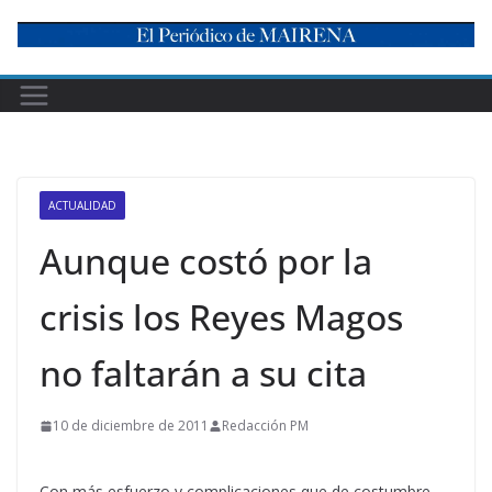
Skip
to
content
ACTUALIDAD
Aunque costó por la
crisis los Reyes Magos
no faltarán a su cita
10 de diciembre de 2011
Redacción PM
Con más esfuerzo y complicaciones que de costumbre