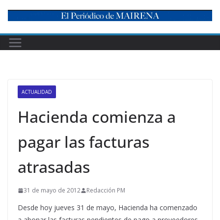
Skip
to
content
ACTUALIDAD
Hacienda comienza a
pagar las facturas
atrasadas
31 de mayo de 2012
Redacción PM
Desde hoy jueves 31 de mayo, Hacienda ha comenzado
a abonar las facturas pendientes de pago a proveedores.