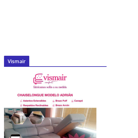
Vismair