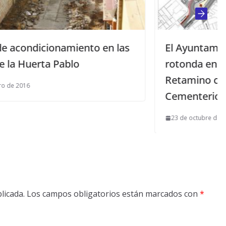
las
El Ayuntamiento instalará una
rotonda en la Avda. Alcalde
Retamino cruce Camino
Cementerio
23 de octubre de 2014
licada.
Los campos obligatorios están marcados con
*