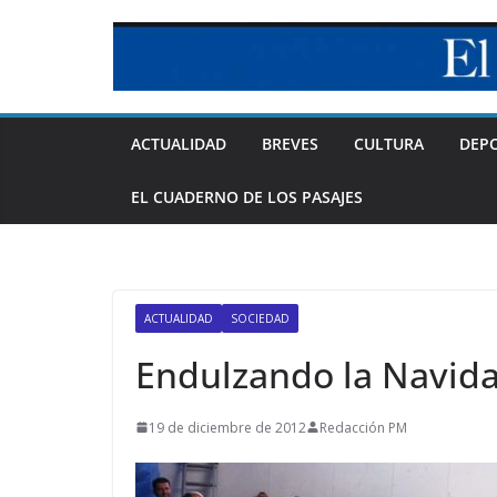
Skip
to
content
ACTUALIDAD
BREVES
CULTURA
DEP
EL CUADERNO DE LOS PASAJES
ACTUALIDAD
SOCIEDAD
Endulzando la Navid
19 de diciembre de 2012
Redacción PM