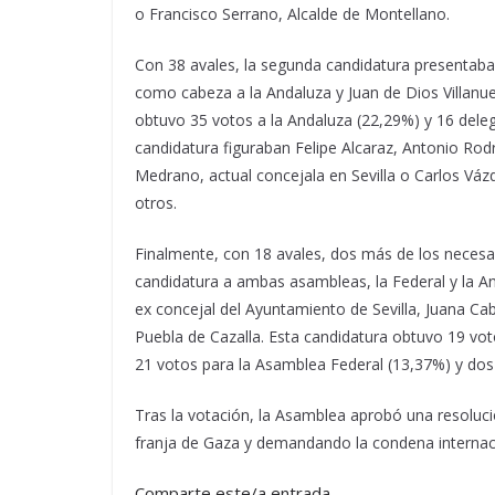
o Francisco Serrano, Alcalde de Montellano.
Con 38 avales, la segunda candidatura presentaba a
como cabeza a la Andaluza y Juan de Dios Villanuev
obtuvo 35 votos a la Andaluza (22,29%) y 16 deleg
candidatura figuraban Felipe Alcaraz, Antonio Rodri
Medrano, actual concejala en Sevilla o Carlos Vázq
otros.
Finalmente, con 18 avales, dos más de los necesa
candidatura a ambas asambleas, la Federal y la And
ex concejal del Ayuntamiento de Sevilla, Juana Cab
Puebla de Cazalla. Esta candidatura obtuvo 19 vo
21 votos para la Asamblea Federal (13,37%) y dos
Tras la votación, la Asamblea aprobó una resoluc
franja de Gaza y demandando la condena internac
Comparte este/a entrada