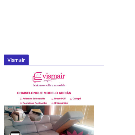
Vismair