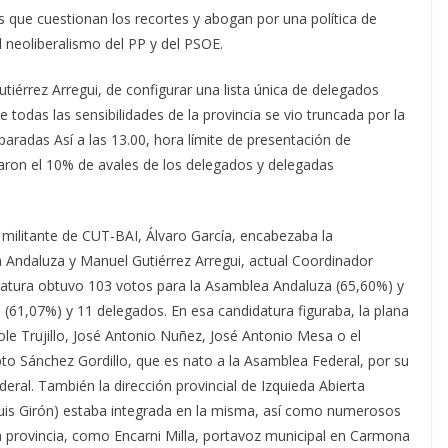
 que cuestionan los recortes y abogan por una política de
l neoliberalismo del PP y del PSOE.
tiérrez Arregui, de configurar una lista única de delegados
todas las sensibilidades de la provincia se vio truncada por la
paradas Así a las 13.00, hora límite de presentación de
raron el 10% de avales de los delegados y delegadas
 militante de CUT-BAI, Álvaro García, encabezaba la
a Andaluza y Manuel Gutiérrez Arregui, actual Coordinador
didatura obtuvo 103 votos para la Asamblea Andaluza (65,60%) y
(61,07%) y 11 delegados. En esa candidatura figuraba, la plana
ole Trujillo, José Antonio Nuñez, José Antonio Mesa o el
to Sánchez Gordillo, que es nato a la Asamblea Federal, por su
eral. También la dirección provincial de Izquieda Abierta
is Girón) estaba integrada en la misma, así como numerosos
a provincia, como Encarni Milla, portavoz municipal en Carmona