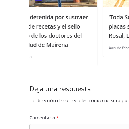
r sustraer
‘Toda Sevilla’ proyecta instalar
el sello
placas solares en Écija, Cañad
tores del
Rosal, La Luisiana y El Viso del
ena
09 de febrero de 2025
Deja una respuesta
Tu dirección de correo electrónico no será pub
Comentario
*