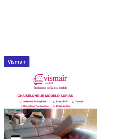
Vismair