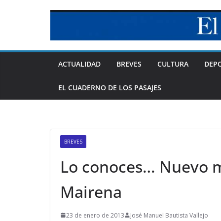
Skip
to
content
ACTUALIDAD
BREVES
CULTURA
DEP
EL CUADERNO DE LOS PASAJES
BREVES
Lo conoces… Nuevo m
Mairena
23 de enero de 2013
José Manuel Bautista Vallejo