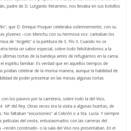
ián, padre de D. Lutgardo Retamino, nos llevaba en sus bolsillos
 Gallo”, que D. Enrique Pruquer celebraba solemnemente, con su
 las jóvenes –con Menchu con su hermosa voz- cantaban los
isa de “Angelis” o la partitura de S. Pío X. Cuando no se
tra tenía un sabor especial, sobre todo felicitándonos a la
as últimas tortas de la bandeja antes de refugiarnos en la cama.
 espíritu familiar. Es verdad que en aquellos tiempos de
as podían celebrar de la misma manera, aunque la habilidad de
bilidad de poder presentar en las mesas algunas tortas
con los paseos por la carretera, sobre todo la del Viso,
é Mª del Rey. Otras veces era la visita a algunas huertas, de
. No faltaban “excursiones” al Cebrón o a Sta. Lucía. Y siempre
las películas del oeste, entusiasmados con las carreras del
 –recién construido- o la sala del Viso nos presentaban. En el