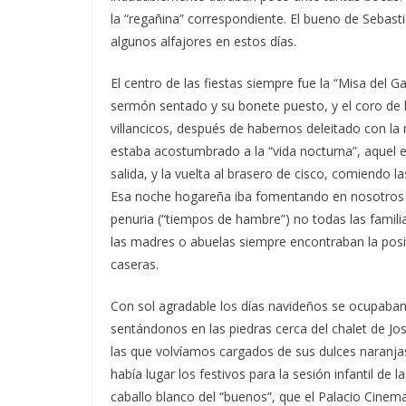
la “regañina” correspondiente. El bueno de Sebast
algunos alfajores en estos días.
El centro de las fiestas siempre fue la “Misa del
sermón sentado y su bonete puesto, y el coro de
villancicos, después de habernos deleitado con la m
estaba acostumbrado a la “vida nocturna”, aquel ex
salida, y la vuelta al brasero de cisco, comiendo l
Esa noche hogareña iba fomentando en nosotros el
penuria (“tiempos de hambre”) no todas las famili
las madres o abuelas siempre encontraban la posi
caseras.
Con sol agradable los días navideños se ocupaban 
sentándonos en las piedras cerca del chalet de Jos
las que volvíamos cargados de sus dulces naranjas
había lugar los festivos para la sesión infantil de 
caballo blanco del “buenos”, que el Palacio Cinema