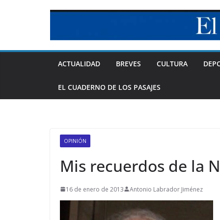
Skip
to
content
ACTUALIDAD
BREVES
CULTURA
DEP
EL CUADERNO DE LOS PASAJES
OPINIÓN
Mis recuerdos de la 
16 de enero de 2013
Antonio Labrador Jiménez