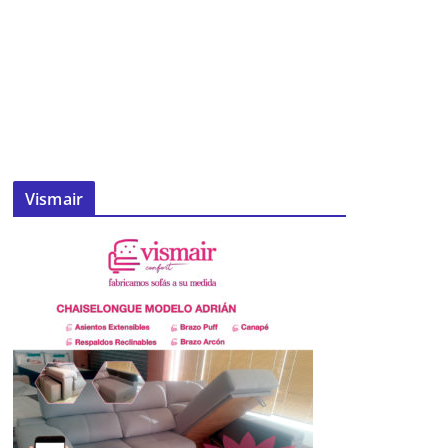
Vismair