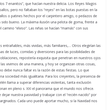
 los 7 enanitos”, que hacían nuestra delicia. Los Reyes Magos
llos, pero no faltaban los “reyes” en las botas puestas en la
allos o patines hechos por el carpintero amigo, o pedazos de
sido bueno. La máxima ilusión una pelota de goma, frente a
 el camino “elviso”. Las niñas se hacían “mamás” con sus
entrañables, más vividas, más familiares,… Otros elegirían las
as de luces, comidas y diversiones para las posibilidades de
oblaciones, repostería exquisita que penetran en nuestros ojos
 las vivimos de una manera, y hoy se organizan otras cosas,
 debe nunca faltar es la razón de estas fiestas. Lo que
a sociedad más igualitaria. Para los creyentes, la presencia de
n llama a superar diferencias violentas, tanta exclusión
ionan en pleno s. XXI el panorama que el mundo nos ofrece.
 dejar nuestra pasividad y trabajar con el “recién nacido” por
marginados. Cada uno puede aportar mucho, si la Navidad nos