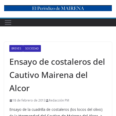
Skip
to
content
BREVES
SOCIEDAD
Ensayo de costaleros del
Cautivo Mairena del
Alcor
18 de febrero de 2013
Redacción PM
Ensayo de la cuadrilla de costaleros (los locos del olivo)
de la
Hermandad del Cautivo de Mairena del Alcor
, a