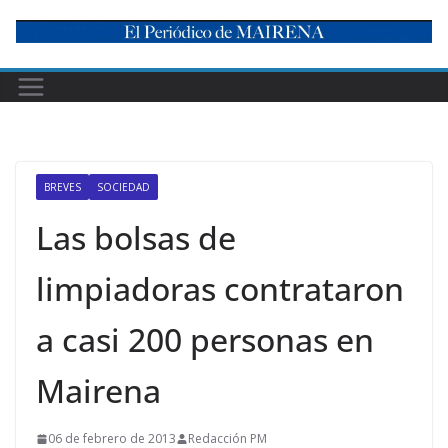
Skip
to
content
BREVES
SOCIEDAD
Las bolsas de
limpiadoras contrataron
a casi 200 personas en
Mairena
06 de febrero de 2013
Redacción PM