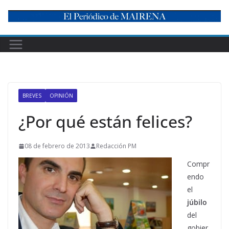
Skip
to
content
BREVES
OPINIÓN
¿Por qué están felices?
08 de febrero de 2013
Redacción PM
Compr
endo
el
júbilo
del
gobier