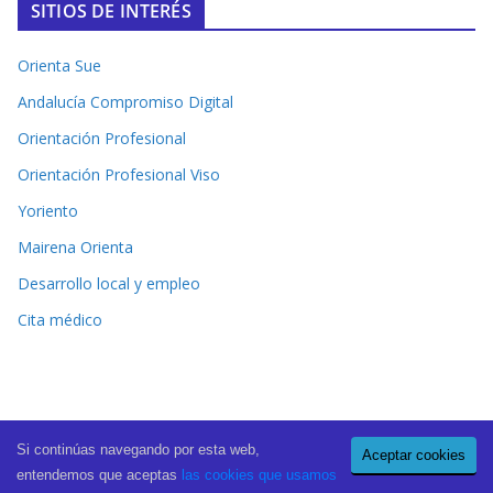
SITIOS DE INTERÉS
Orienta Sue
Andalucía Compromiso Digital
Orientación Profesional
Orientación Profesional Viso
Yoriento
Mairena Orienta
Desarrollo local y empleo
Cita médico
Si continúas navegando por esta web,
Aceptar cookies
Copyright © 2026
El Periódico de Mairena
. All rights reserved.
entendemos que aceptas
las cookies que usamos
Theme:
ColorMag Pro
by ThemeGrill. Powered by
WordPress
.