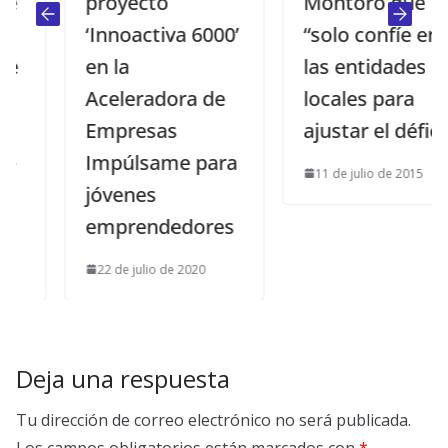
proyecto
Montoro que
‘Innoactiva 6000’
“solo confíe en
en la
las entidades
Aceleradora de
locales para
Empresas
ajustar el déficit”
Impúlsame para
11 de julio de 2015
jóvenes
emprendedores
22 de julio de 2020
Deja una respuesta
Tu dirección de correo electrónico no será publicada.
Los campos obligatorios están marcados con
*