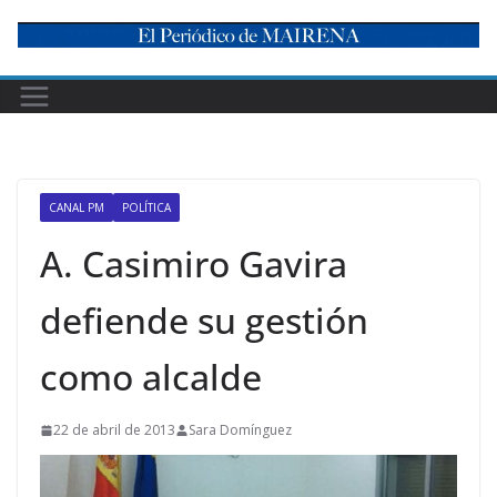
Skip
to
content
CANAL PM
POLÍTICA
A. Casimiro Gavira
defiende su gestión
como alcalde
22 de abril de 2013
Sara Domínguez