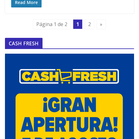
Read More
Página 1 de 2
1
2
»
CASH FRESH