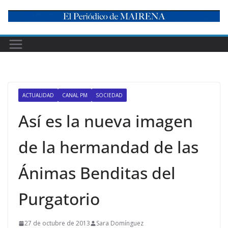
Skip
to
content
ACTUALIDAD
CANAL PM
SOCIEDAD
Así es la nueva imagen
de la hermandad de las
Ánimas Benditas del
Purgatorio
27 de octubre de 2013
Sara Domínguez