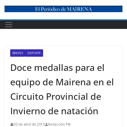
Skip
to
content
BREVES
DEPORTE
Doce medallas para el
equipo de Mairena en el
Circuito Provincial de
Invierno de natación
30 de abril de 2013
Redacción PM