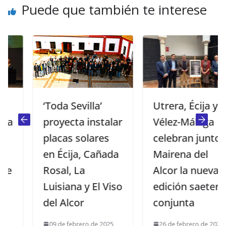
Puede que también te interese
‘Toda Sevilla’
Utrera, Écija y
proyecta instalar
Vélez-Málaga
placas solares
celebran junto a
en Écija, Cañada
Mairena del
Rosal, La
Alcor la nueva
Luisiana y El Viso
edición saetera
del Alcor
conjunta
09 de febrero de 2025
26 de febrero de 2025