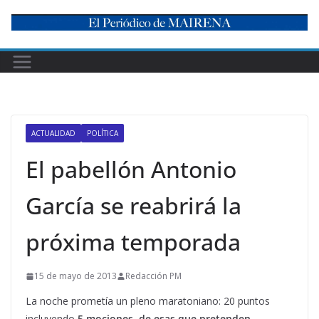
Skip
to
content
ACTUALIDAD
POLÍTICA
El pabellón Antonio
García se reabrirá la
próxima temporada
15 de mayo de 2013
Redacción PM
La noche prometía un pleno maratoniano: 20 puntos
incluyendo
5 mociones, de esas que pretenden