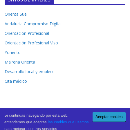
Orienta Sue
Andalucía Compromiso Digital
Orientación Profesional
Orientación Profesional Viso
Yoriento
Mairena Orienta
Desarrollo local y empleo
Cita médico
Si continúas navegando por esta web,
Aceptar cookies
Copyright © 2026
El Periódico de Mairena
. All rights reserved.
entendemos que aceptas
las cookies que usamos
Theme:
ColorMag Pro
by ThemeGrill. Powered by
WordPress
.
para mejorar nuestros servicios.