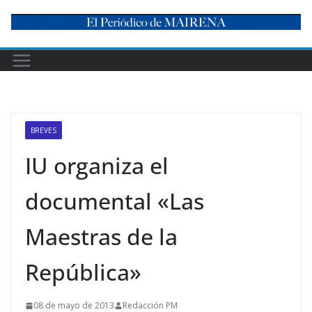
Skip
to
content
BREVES
IU organiza el
documental «Las
Maestras de la
República»
08 de mayo de 2013
Redacción PM