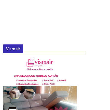
Vismair