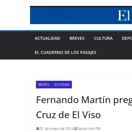
Skip
to
content
ACTUALIDAD
BREVES
CULTURA
DEP
EL CUADERNO DE LOS PASAJES
BREVES
SOCIEDAD
Fernando Martín prego
Cruz de El Viso
01 de mayo de 2013
Redacción PM