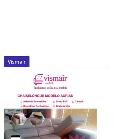
Vismair
Malawi recibe un nuevo envío de
ayuda solidaria de ‘Llamarada de