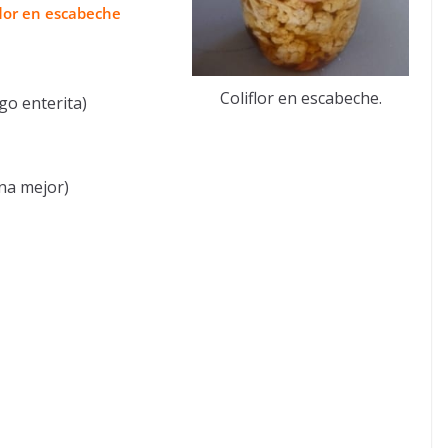
flor en escabeche
Coliflor en escabeche.
lgo enterita)
na mejor)