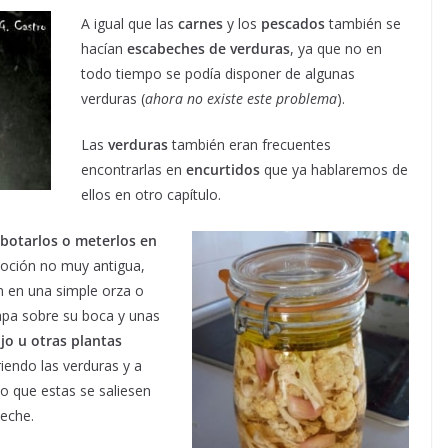
A igual que las
carnes
y los
pescados
también se
hacían
escabeches de verduras
, ya que no en
todo tiempo se podía disponer de algunas
verduras (
ahora no existe este problema
).
Las
verduras
también eran frecuentes
encontrarlas en
encurtidos
que ya hablaremos de
ellos en otro capítulo.
botarlos o meterlos
en
oción no muy antigua,
n en una simple orza o
apa sobre su boca y unas
jo u otras plantas
iendo las verduras y a
o que estas se saliesen
beche.