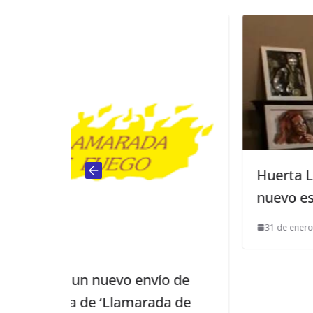
Huerta La Cansina inaugura su
nuevo espacio cultural
31 de enero de 2014
nvío de
rada de