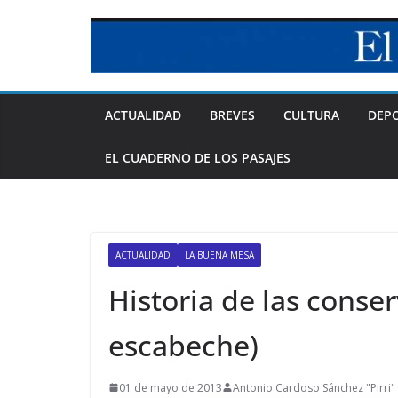
Skip
to
content
ACTUALIDAD
BREVES
CULTURA
DEP
EL CUADERNO DE LOS PASAJES
ACTUALIDAD
LA BUENA MESA
Historia de las conserv
escabeche)
01 de mayo de 2013
Antonio Cardoso Sánchez "Pirri"