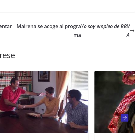
entar
Mairena se acoge al progra
Yo soy empleo de BBV
ma
A
rese