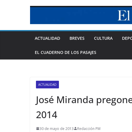
Skip
to
content
ACTUALIDAD
BREVES
CULTURA
DEP
EL CUADERNO DE LOS PASAJES
ACTUALIDAD
José Miranda pregone
2014
30 de mayo de 2013
Redacción PM