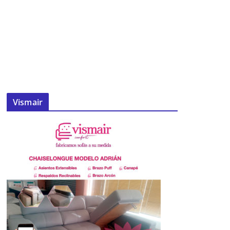
Vismair