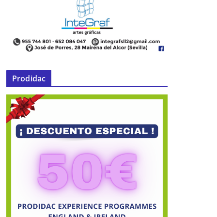
El Cautivo valla el solar de su Casa-
Hermandad
05 de febrero de 2014
Prodidac