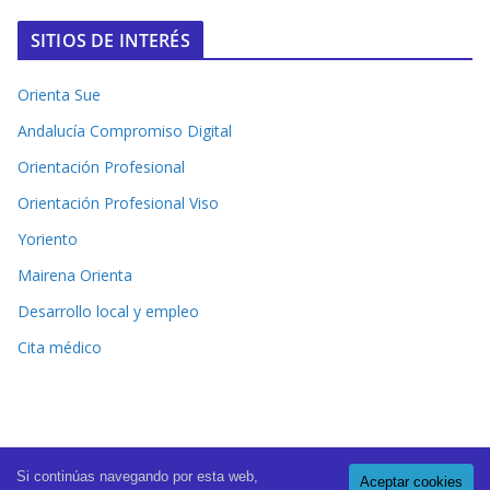
SITIOS DE INTERÉS
Orienta Sue
Andalucía Compromiso Digital
Orientación Profesional
Orientación Profesional Viso
Yoriento
Mairena Orienta
Desarrollo local y empleo
Cita médico
Si continúas navegando por esta web,
Aceptar cookies
Copyright © 2026
El Periódico de Mairena
. All rights reserved.