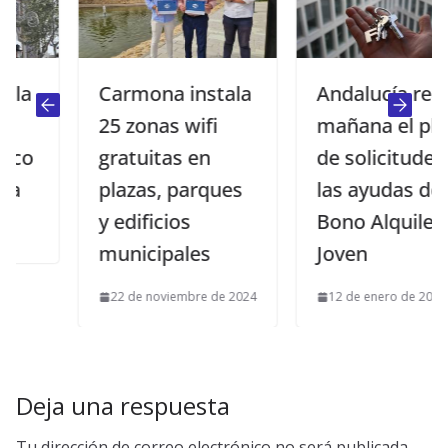
Carmona instala
Andalucía reabre
25 zonas wifi
mañana el plazo
gratuitas en
de solicitudes de
plazas, parques
las ayudas del
y edificios
Bono Alquiler
municipales
Joven
22 de noviembre de 2024
12 de enero de 2026
Deja una respuesta
Tu dirección de correo electrónico no será publicada.