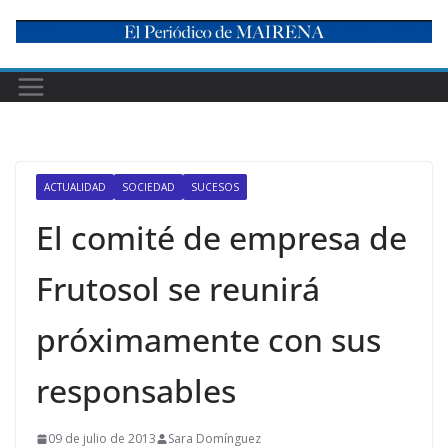
Skip
to
content
ACTUALIDAD
SOCIEDAD
SUCESOS
El comité de empresa de
Frutosol se reunirá
próximamente con sus
responsables
09 de julio de 2013
Sara Domínguez