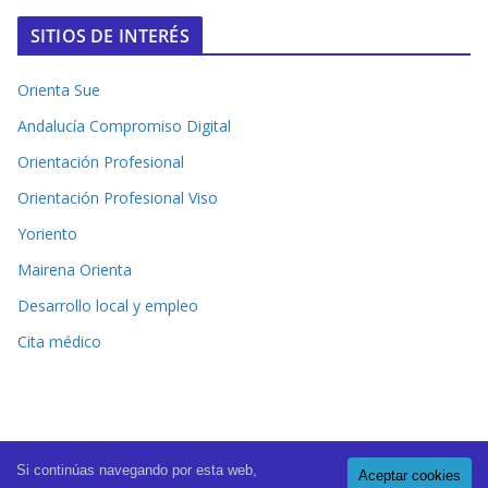
SITIOS DE INTERÉS
Orienta Sue
Andalucía Compromiso Digital
Orientación Profesional
Orientación Profesional Viso
Yoriento
Mairena Orienta
Desarrollo local y empleo
Cita médico
Si continúas navegando por esta web,
Aceptar cookies
Copyright © 2026
El Periódico de Mairena
. All rights reserved.