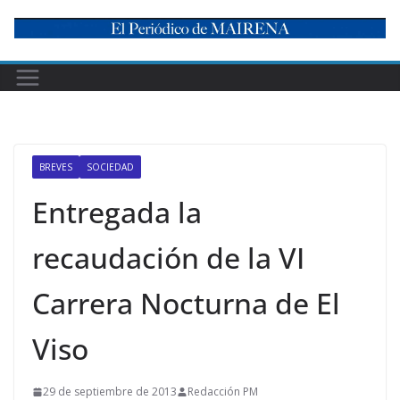
Skip
to
content
BREVES
SOCIEDAD
Entregada la
recaudación de la VI
Carrera Nocturna de El
Viso
29 de septiembre de 2013
Redacción PM