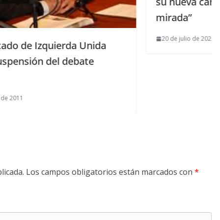
su nueva canción “Más allá de tu
mirada”
20 de julio de 2026
ida
e
licada.
Los campos obligatorios están marcados con
*