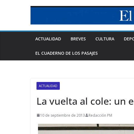
Skip
to
content
ACTUALIDAD
BREVES
CULTURA
DEP
EL CUADERNO DE LOS PASAJES
ACTUALIDAD
La vuelta al cole: un
10 de septiembre de 2013
Redacción PM