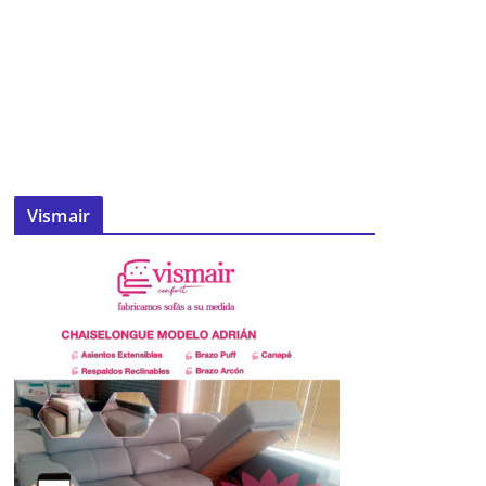
hace unos días con la Medalla del
Rocío de Mairena del Alcor
25 de diciembre de 2024
Vismair