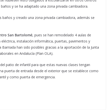
se hubiesen visto obligados a escolarizarse en otros centros
s baños y se ha adaptado una zona privada cambiadora.
los baños y creado una zona privada cambiadora, además se
entro San Bartolomé
, pues se han remodelado 4 aulas de
n eléctrica, instalación informática, puertas, pavimentos y
a Barriada han sido posibles gracias a la aportación de la Junta
aborales en Andalucía (Plan OLA).
el patio de infantil para que estas nuevas clases tengan
na puerta de entrada desde el exterior que se establece como
fantil y como puerta de emergencia.