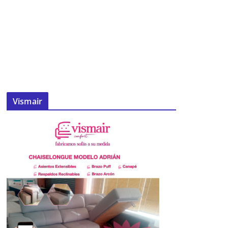
Vismair