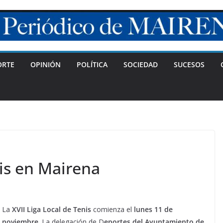
ORTE
OPINIÓN
POLÍTICA
SOCIEDAD
SUCESOS
nis en Mairena
La
XVII Liga Local de Tenis
comienza el
lunes 11 de
noviembre
. La delegación de D
eportes del Ayuntamiento de