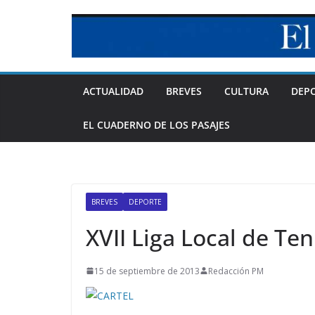
Skip
to
content
ACTUALIDAD
BREVES
CULTURA
DEP
EL CUADERNO DE LOS PASAJES
BREVES
DEPORTE
XVII Liga Local de Te
15 de septiembre de 2013
Redacción PM