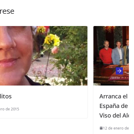
rese
Arranca el 76º campeonato de
España de galgos en campo en el
Viso del Alcor
12 de enero de 2014